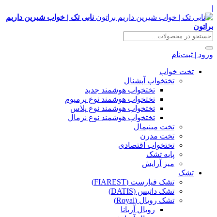
|
نابی تک | خواب شیرین داریم
براتون
ورود | ثبت‌نام
تخت خواب
تختخواب آپشنال
تختخواب هوشمند جدید
تختخواب هوشمند نوع پرمیوم
تختخواب هوشمند نوع پلاس
تختخواب هوشمند نوع نرمال
تخت مینیمال
تخت مدرن
تختخواب اقتصادی
پایه تشک
میز آرایش
تشک
تشک فیارست (FIAREST)
تشک داتیس (DATIS)
تشک رویال (Royal)
رویال آریانا