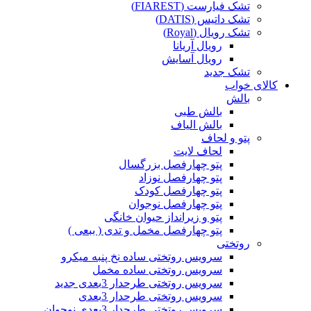
تشک فیارست (FIAREST)
تشک داتیس (DATIS)
تشک رویال (Royal)
رویال آریانا
رویال آسایش
تشک جدید
کالای خواب
بالش
بالش طبی
بالش الیاف
پتو و لحاف
لحاف لایت
پتو چهارفصل بزرگسال
پتو چهارفصل نوزاد
پتو چهارفصل کودک
پتو چهارفصل نوجوان
پتو و زیرانداز حیوان خانگی
پتو چهارفصل مخمل و تدی ( ببعی )
روتختی
سرویس روتختی ساده نخ پنبه میکرو
سرویس روتختی ساده مخمل
سرویس روتختی طرحدار 3بعدی جدید
سرویس روتختی طرحدار 3بعدی
سرویس روتختی طرحدار 3بعدی نوجوان