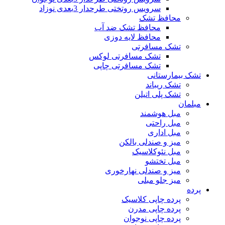
سرویس روتختی طرحدار 3بعدی نوزاد
محافظ تشک
محافظ تشک ضد آب
محافظ لایه دوزی
تشک مسافرتی
تشک مسافرتی لوکس
تشک مسافرتی چاپی
تشک بیمارستانی
تشک ریباند
تشک پلی اتیلن
مبلمان
مبل هوشمند
مبل راحتی
مبل اداری
میز و صندلی بالکن
مبل نئوکلاسیک
مبل تختشو
میز و صندلی نهارخوری
میز جلو مبلی
پرده
پرده چاپی کلاسیک
پرده چاپی مدرن
پرده چاپی نوجوان