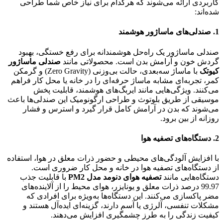
کاربردی ارائه می‌شوند که هرکدام برای نیاز خاص شما طراحی
شده‌اند:
1. صندلی‌های ماساژور هوشمند
صندلی ماساژور یک راه‌حل هوشمندانه برای رفع خستگی، بهبود
گردش خون و آرامش بدن است. محصولاتی مانند
صندلی ماساژور
کیوتک
با ماساژ سه‌بعدی، حالت بی‌وزنی (Zero Gravity) و گرمکن
کمر، تجربه‌ای مشابه ماساژ حرفه‌ای را در خانه یا محل کار فراهم
می‌کنند. ویژگی‌هایی مانند ایربگ‌های هوشمند، قابلیت پخش
موسیقی از طریق بلوتوث و طراحی ارگونومیک این صندلی‌ها باعث
می‌شوند که بدن در آرامش کامل قرار گیرد و استرس و فشار
روزانه از بین برود.
2. دستگاه‌های تصفیه هوا
با افزایش آلودگی‌های محیطی و حضور ذرات معلق در هوا، استفاده
از دستگاه‌های تصفیه هوا در خانه و محل کار ضروری است.
دستگاه‌هایی مانند
تصفیه هوای دنومد مدل PM2
با قابلیت جذب
99.97 درصد ذرات معلق و یونایزر، هوای محیط را از آلاینده‌های
مضر پاکسازی می‌کنند. این دستگاه‌ها به‌ویژه برای افرادی که
مشکلات تنفسی، آلرژی یا آسم دارند، گزینه‌ای ایده‌آل هستند و
کیفیت زندگی را به طرز چشمگیری افزایش می‌دهند.