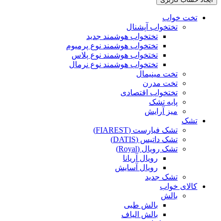
تخت خواب
تختخواب آپشنال
تختخواب هوشمند جدید
تختخواب هوشمند نوع پرمیوم
تختخواب هوشمند نوع پلاس
تختخواب هوشمند نوع نرمال
تخت مینیمال
تخت مدرن
تختخواب اقتصادی
پایه تشک
میز آرایش
تشک
تشک فیارست (FIAREST)
تشک داتیس (DATIS)
تشک رویال (Royal)
رویال آریانا
رویال آسایش
تشک جدید
کالای خواب
بالش
بالش طبی
بالش الیاف