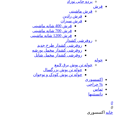
پرده چاپی نوزاد
فرش
فرش ماشینی
فرش رادین
فرش سیزان
فرش 400 شانه ماشینی
فرش 700 شانه ماشینی
فرش 1200 شانه ماشینی
روفرشی کشدار
روفرشی کشدار طرح جدید
روفرشی کشدار مخمل پورشه
روفرشی کشدار مخمل شانل
حوله
حوله تن پوش برق لامع
حوله تن پوش بزرگسال
حوله تن پوش کودک و نوجوان
اکسسوری
% حراجی
تماس
دانستنیها
0
0
خانه
اکسسوری