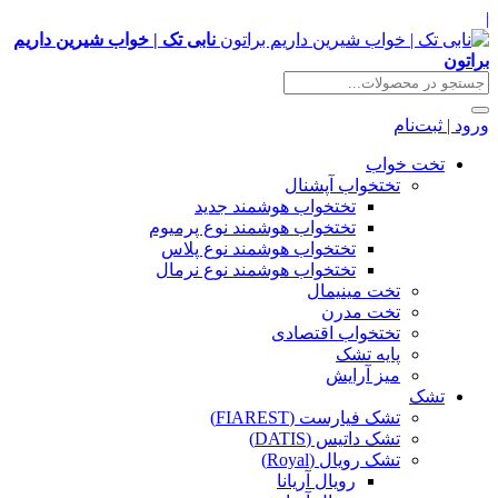
|
نابی تک | خواب شیرین داریم
براتون
ورود | ثبت‌نام
تخت خواب
تختخواب آپشنال
تختخواب هوشمند جدید
تختخواب هوشمند نوع پرمیوم
تختخواب هوشمند نوع پلاس
تختخواب هوشمند نوع نرمال
تخت مینیمال
تخت مدرن
تختخواب اقتصادی
پایه تشک
میز آرایش
تشک
تشک فیارست (FIAREST)
تشک داتیس (DATIS)
تشک رویال (Royal)
رویال آریانا