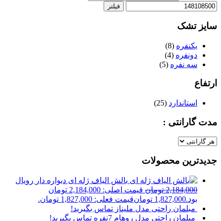
فیلتر
سایز تشک
یکنفره
(8)
دونفره
(4)
سه نفره
(5)
ارتفاع
استاندارد
(25)
مدت گارانتی :
جدیدترین محصولات
بالش الیاف ژله ای دیواره دار رویال
2,184,000
تومان
قیمت اصلی: 2,184,000 تومان
بود.
1,827,000
تومان
قیمت فعلی: 1,827,000 تومان.
مبلمان راحتی مدل ملیناز
تماس بگیرید!
مبلمان راحتی مدل روهام 7نفره
تماس بگیرید!