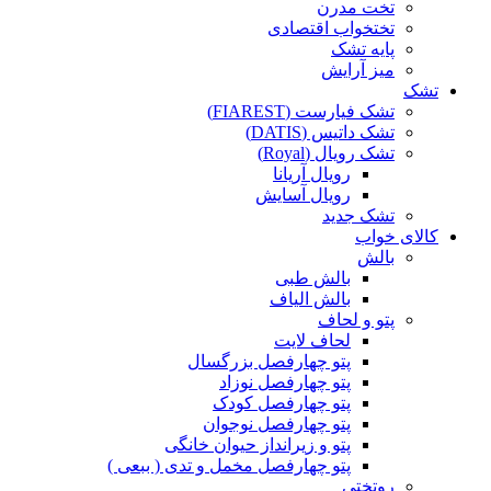
تخت مدرن
تختخواب اقتصادی
پایه تشک
میز آرایش
تشک
تشک فیارست (FIAREST)
تشک داتیس (DATIS)
تشک رویال (Royal)
رویال آریانا
رویال آسایش
تشک جدید
کالای خواب
بالش
بالش طبی
بالش الیاف
پتو و لحاف
لحاف لایت
پتو چهارفصل بزرگسال
پتو چهارفصل نوزاد
پتو چهارفصل کودک
پتو چهارفصل نوجوان
پتو و زیرانداز حیوان خانگی
پتو چهارفصل مخمل و تدی ( ببعی )
روتختی