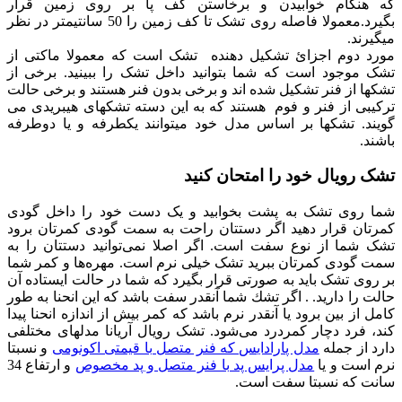
که هنگام خوابیدن و برخاستن کف پا بر روی زمین قرار
بگیرد.معمولا فاصله روی تشک تا کف زمین را 50 سانتیمتر در نظر
میگیرند.
مورد دوم اجزائ تشکیل دهنده تشک است که معمولا ماکتی از
تشک موجود است که شما بتوانید داخل تشک را ببینید. برخی از
تشکها از فنر تشکیل شده اند و برخی بدون فنر هستند و برخی حالت
ترکیبی از فنر و فوم هستند که به این دسته تشکهای هیبریدی می
گویند. تشکها بر اساس مدل خود میتوانند یکطرفه و یا دوطرفه
باشند.
تشک رویال خود را امتحان کنید
شما روی تشک به پشت بخوابید و یک دست خود را داخل گودی
کمرتان قرار دهید اگر دستتان راحت به سمت گودی کمرتان برود
تشک شما از نوع سفت است. اگر اصلا نمی‌توانید دستتان را به
سمت گودی کمرتان ببرید تشک خیلی نرم است. مهره‌ها و کمر شما
بر روی تشک باید به صورتی قرار بگیرد که شما در حالت ایستاده آن
حالت را دارید. . اگر تشك شما آنقدر سفت باشد كه این انحنا به طور
كامل از بین برود یا آنقدر نرم باشد كه كمر بیش از اندازه انحنا پیدا
كند، فرد دچار كمردرد می‌شود. تشک رویال آریانا مدلهای مختلفی
دارد از جمله
مدل پارادایس که فنر متصل با قیمتی اکونومی
و نسبتا
نرم است و یا
مدل پرایس پد با فنر متصل و پد مخصوص
و ارتفاع 34
سانت که نسبتا سفت است.