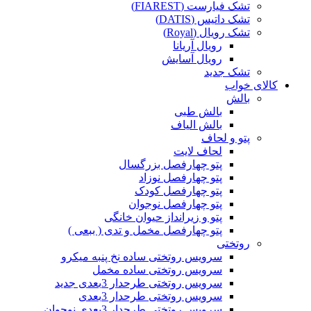
تشک فیارست (FIAREST)
تشک داتیس (DATIS)
تشک رویال (Royal)
رویال آریانا
رویال آسایش
تشک جدید
کالای خواب
بالش
بالش طبی
بالش الیاف
پتو و لحاف
لحاف لایت
پتو چهارفصل بزرگسال
پتو چهارفصل نوزاد
پتو چهارفصل کودک
پتو چهارفصل نوجوان
پتو و زیرانداز حیوان خانگی
پتو چهارفصل مخمل و تدی ( ببعی )
روتختی
سرویس روتختی ساده نخ پنبه میکرو
سرویس روتختی ساده مخمل
سرویس روتختی طرحدار 3بعدی جدید
سرویس روتختی طرحدار 3بعدی
سرویس روتختی طرحدار 3بعدی نوجوان