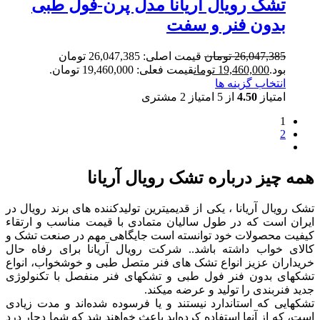
تشک رویال آریانا مدل پرن-فول طبی
بدون فنر و سفت
26,047,385
تومان
قیمت اصلی: 26,047,385 تومان
بود.
19,460,000
تومان
قیمت فعلی: 19,460,000 تومان.
انتخاب گزینه ها
امتیاز
4.50
از 5 امتیاز
2
مشتری
1
2
همه چیز درباره تشک رویال آریانا
تشک رویال آریانا ، یکی از قدیمیترین تولیدکننده های برند رویال در
ایران است که در طول سالیان متمادی با قیمت مناسب و ارتقاء
کیفیت محصولات خود توانسته است جایگاهی مهم در صنعت تشک و
کالای خواب داشته باشد.. شرکت رویال آریانا برای رفاه حال
خریداران عزیز انواع تشک های فنر متصل طبی و خوشخواب، انواع
تشکهای بدون فنر فول طبی و تشکهای فنر منفصل با تکنولوژی
جدید فنربندی را تولید و عرضه میکند.
تشکهایی که استاندارد نیستند و یا فرسوده شده‌اند و مدت زیادی
است، که از آنها استفاده کرده‌اید باعث خواهند شد که شما دچار درد