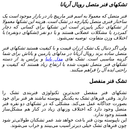
تشکهای فنر متصل رویال آریانا
فنر متصل که معمولا به اسم فنر مارپیچ باز در بازار موجود است یک
ساختار فنری متصل یکپارچه در تشک است. هزینه این تشکها معمولا
از تشکهای دیگر پایین‌تر است این تشکها برای کسانی که دچار
کمردرد یا مشکلات عضلانی هستند و یا دو نفر (تشکهای دونفره) با
اختلاف وزن متفاوت توصیه نمی‌شود.
ولی اگر دنبال یک تشک ارزان قیمت و با کیفیت هستید تشکهای فنر
متصل ساده برند رویال آریانا در مدلهای پارمین و یاتاش برای شما
گزینه مناسبی است. تشک های
مدل پانیا
و پرایس پد از دسته
تشکهای فنر متصل تقویت شده با ارتفاع زیاد هستند که کیفیت و
راحتی ایده آل را فراهم میکنند.
تشک فنر منفصل
تشکهای فنر منفصل جدیدترین تکنولوژی فنربندی تشک را
دارند. وقتی فنرهای تشک به یکدیگر پیوسته نباشند هر فنر برای خود
بصورت جداگانه عمل می‌کند. مشکلی که در تشکهای دو نفره فنر
متصل وجود دارد که اختلاف وزنهای زیاد در کنار هم مشکل‌ساز
هستند وجود ندارد.
این ناپیوسته بودن فنر باعث خواهد شد عمر تشکتان طولانی‌تر شود
چون فنرهای تشک خیلی دیرتر آسیب می‌بینند و خراب می‌شوند.