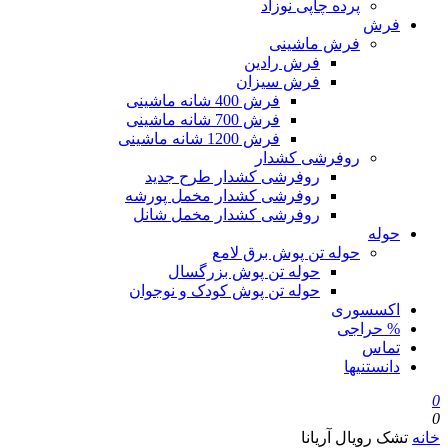
پرده چاپی نوزاد
فرش
فرش ماشینی
فرش رادین
فرش سیزان
فرش 400 شانه ماشینی
فرش 700 شانه ماشینی
فرش 1200 شانه ماشینی
روفرشی کشدار
روفرشی کشدار طرح جدید
روفرشی کشدار مخمل پورشه
روفرشی کشدار مخمل شانل
حوله
حوله تن پوش برق لامع
حوله تن پوش بزرگسال
حوله تن پوش کودک و نوجوان
اکسسوری
% حراجی
تماس
دانستنیها
0
0
خانه
تشک رویال آریانا