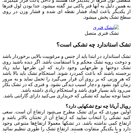
منفصل لول فنرها از یکدیگر جدا هستند و داخل پاکت قرار میگیرند.
به همین دلیل به آنها فنر پاکتی نیز گفته میشود. جدا بودن لول فنرها
از یکدیگر باعث ایجاد فشار نقطه ای شده و فشار وزن در روی
سطح تشک پخش میشود.
تشک فنری متصل
تشک استاندارد چه تشکی است؟
تشک استاندارد در ابتدا باید از جنس و مرغوبیت بالایی برخوردار باشد
و دوخت رویه تشک محکم و با استقامت باشد. اگر دیده باشید روی
تشک دوختها و طرحهایی وجود دارند که این طرحها نباید زیاد
برجسته باشند که باعث کمردرد شوند. استحکام تشک باید بالا باشد
که هر وزنی که بر روی آن قرار می‌گیرد را تحمل نماید و به مرور
زمان گود نشود و دچار آسیب دیدگی نشود. و فنری که در تشک بکار
می‌رود باید بسیار قوی باشد و استحکام زیادی داشته باشد.
حتما توجه نمایید که تشکی که خریداری می‌کنید دارای گارانتی باشد.
رویال آریانا چه نوع تشكهایی دارد؟
اولین موردی که برای تشک مطرح می‌شود ارتفاع آن است. سعی
کنید تشکی را انتخاب نمایید که ارتفاع آن از تختتان بالاتر باشد و
ارتفاع کمی نداشته باشد. در تشکها معمولا ارتفاع‌ها متنوعی وجود
دارد و با یکدیگر متفاوت هستند. ارتفاع تشک را طوری تنظیم نمائید