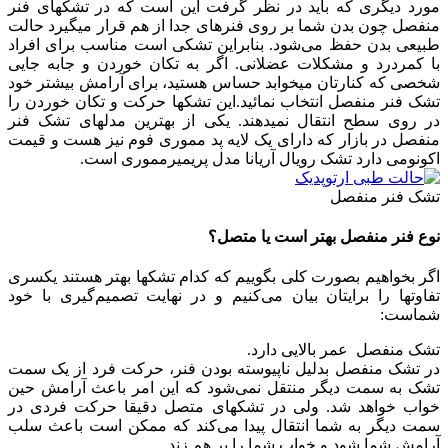
مورد دیگری که باید در نظر گرفت این است که در تشکهای فنر
منفصل چون بدن شما بر روی فنرهای جدا از هم قرار میگیرد حالت
طبیعی بدن حفظ می‌شود. بنابراین تشکی است مناسب برای افراد
با کمردرد و مشکلات عضلانی. اگر به تکان خوردن و جابه جایی
شخصی که کنارتان میخوابد حساس هستید، برای آرامش بیشتر خود
تشک فنر منفصل انتخاب نمائید.این تشکها حرکت و تکان خوردن را
در روی سطح انتقال نمیدهند. یکی از بهترین مدلهای تشک فنر
منفصل در بازار که دارای یک لایه پد مموری فوم نیز هست و قیمت
اکونومی دارد تشک رویال آریانا مدل پریمیرمموری است.
تشک فنر منفصل
نوع فنر منفصل بهتر است یا متصل؟
اگر بخواهیم بصورت کلی بگوییم که کدام تشکها بهتر هستند یکسری
تفاوتها را برایتان بیان می‌کنیم و در نهایت تصمیم‌گیری با خود
شماست:
تشک منفصل عمر بالایی دارد.
در تشک منفصل بدلیل ناپیوسته بودن فنر، حرکت فرد از یک سمت
تشک به سمت دیگر منتقل نمی‌شود که این امر باعث آرامش حین
خواب خواهد شد. ولی در تشکهای متصل دقیقا حرکت فردی در
سمت دیگر به شما انتقال پیدا می‌کند که ممکن است باعث سلب
آرامش شما شود و خواب شما را بر هم زند.