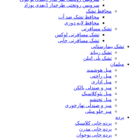
سرویس روتختی طرحدار 3بعدی نوزاد
محافظ تشک
محافظ تشک ضد آب
محافظ لایه دوزی
تشک مسافرتی
تشک مسافرتی لوکس
تشک مسافرتی چاپی
تشک بیمارستانی
تشک ریباند
تشک پلی اتیلن
مبلمان
مبل هوشمند
مبل راحتی
مبل اداری
میز و صندلی بالکن
مبل نئوکلاسیک
مبل تختشو
میز و صندلی نهارخوری
میز جلو مبلی
پرده
پرده چاپی کلاسیک
پرده چاپی مدرن
پرده چاپی نوجوان