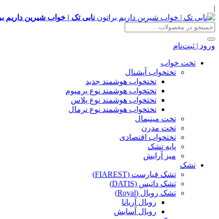
|
نابی تک | خواب شیرین داریم بر
ورود | ثبت‌نام
تخت خواب
تختخواب آپشنال
تختخواب هوشمند جدید
تختخواب هوشمند نوع پرمیوم
تختخواب هوشمند نوع پلاس
تختخواب هوشمند نوع نرمال
تخت مینیمال
تخت مدرن
تختخواب اقتصادی
پایه تشک
میز آرایش
تشک
تشک فیارست (FIAREST)
تشک داتیس (DATIS)
تشک رویال (Royal)
رویال آریانا
رویال آسایش