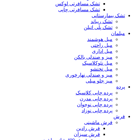
تشک مسافرتی لوکس
تشک مسافرتی چاپی
تشک بیمارستانی
تشک ریباند
تشک پلی اتیلن
مبلمان
مبل هوشمند
مبل راحتی
مبل اداری
میز و صندلی بالکن
مبل نئوکلاسیک
مبل تختشو
میز و صندلی نهارخوری
میز جلو مبلی
پرده
پرده چاپی کلاسیک
پرده چاپی مدرن
پرده چاپی نوجوان
پرده چاپی نوزاد
فرش
فرش ماشینی
فرش رادین
فرش سیزان