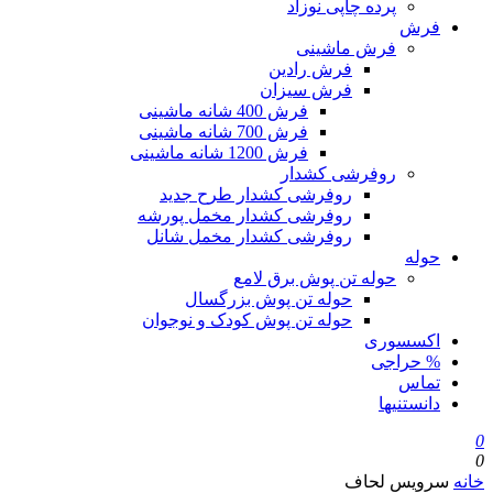
پرده چاپی نوزاد
فرش
فرش ماشینی
فرش رادین
فرش سیزان
فرش 400 شانه ماشینی
فرش 700 شانه ماشینی
فرش 1200 شانه ماشینی
روفرشی کشدار
روفرشی کشدار طرح جدید
روفرشی کشدار مخمل پورشه
روفرشی کشدار مخمل شانل
حوله
حوله تن پوش برق لامع
حوله تن پوش بزرگسال
حوله تن پوش کودک و نوجوان
اکسسوری
% حراجی
تماس
دانستنیها
0
0
خانه
سرویس لحاف