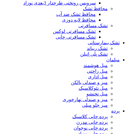
سرویس روتختی طرحدار 3بعدی نوزاد
محافظ تشک
محافظ تشک ضد آب
محافظ لایه دوزی
تشک مسافرتی
تشک مسافرتی لوکس
تشک مسافرتی چاپی
تشک بیمارستانی
تشک ریباند
تشک پلی اتیلن
مبلمان
مبل هوشمند
مبل راحتی
مبل اداری
میز و صندلی بالکن
مبل نئوکلاسیک
مبل تختشو
میز و صندلی نهارخوری
میز جلو مبلی
پرده
پرده چاپی کلاسیک
پرده چاپی مدرن
پرده چاپی نوجوان
پرده چاپی نوزاد