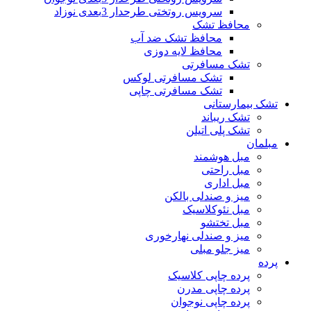
سرویس روتختی طرحدار 3بعدی نوزاد
محافظ تشک
محافظ تشک ضد آب
محافظ لایه دوزی
تشک مسافرتی
تشک مسافرتی لوکس
تشک مسافرتی چاپی
تشک بیمارستانی
تشک ریباند
تشک پلی اتیلن
مبلمان
مبل هوشمند
مبل راحتی
مبل اداری
میز و صندلی بالکن
مبل نئوکلاسیک
مبل تختشو
میز و صندلی نهارخوری
میز جلو مبلی
پرده
پرده چاپی کلاسیک
پرده چاپی مدرن
پرده چاپی نوجوان