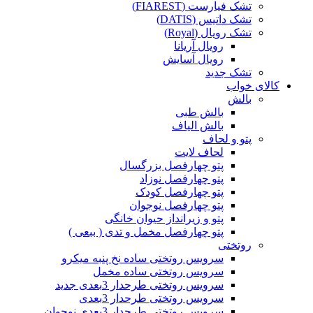
تشک فیارست (FIAREST)
تشک داتیس (DATIS)
تشک رویال (Royal)
رویال آریانا
رویال آسایش
تشک جدید
کالای خواب
بالش
بالش طبی
بالش الیاف
پتو و لحاف
لحاف لایت
پتو چهارفصل بزرگسال
پتو چهارفصل نوزاد
پتو چهارفصل کودک
پتو چهارفصل نوجوان
پتو و زیرانداز حیوان خانگی
پتو چهارفصل مخمل و تدی ( ببعی )
روتختی
سرویس روتختی ساده نخ پنبه میکرو
سرویس روتختی ساده مخمل
سرویس روتختی طرحدار 3بعدی جدید
سرویس روتختی طرحدار 3بعدی
سرویس روتختی طرحدار 3بعدی نوجوان