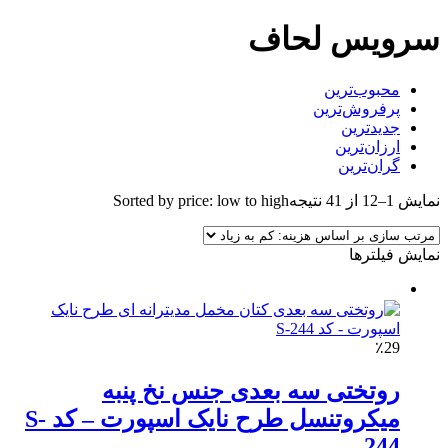
سرویس لحاف
محبوب‌ترین
پرفروش‌ترین
جدیدترین
ارزان‌ترین
گران‌ترین
نمایش 1–12 از 41 نتیجه
Sorted by price: low to high
نمایش فیلترها
٪29
روتختی سه بعدی جنس نخ پنبه
میکروتنسل طرح نایک اسپورت – کد S-
244