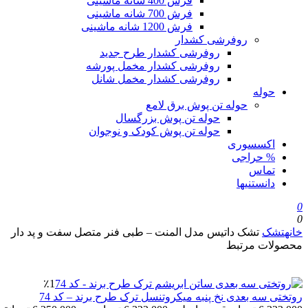
فرش 400 شانه ماشینی
فرش 700 شانه ماشینی
فرش 1200 شانه ماشینی
روفرشی کشدار
روفرشی کشدار طرح جدید
روفرشی کشدار مخمل پورشه
روفرشی کشدار مخمل شانل
حوله
حوله تن پوش برق لامع
حوله تن پوش بزرگسال
حوله تن پوش کودک و نوجوان
اکسسوری
% حراجی
تماس
دانستنیها
0
0
خانه
تشک
تشک داتیس مدل المنت – طبی فنر متصل سفت و پد دار
محصولات مرتبط
٪1
روتختی سه بعدی نخ پنبه میکروتنسل ترک طرح برند – کد 74