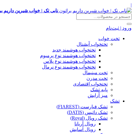
|
نابی تک | خواب شیرین داریم بر
ورود | ثبت‌نام
تخت خواب
تختخواب آپشنال
تختخواب هوشمند جدید
تختخواب هوشمند نوع پرمیوم
تختخواب هوشمند نوع پلاس
تختخواب هوشمند نوع نرمال
تخت مینیمال
تخت مدرن
تختخواب اقتصادی
پایه تشک
میز آرایش
تشک
تشک فیارست (FIAREST)
تشک داتیس (DATIS)
تشک رویال (Royal)
رویال آریانا
رویال آسایش