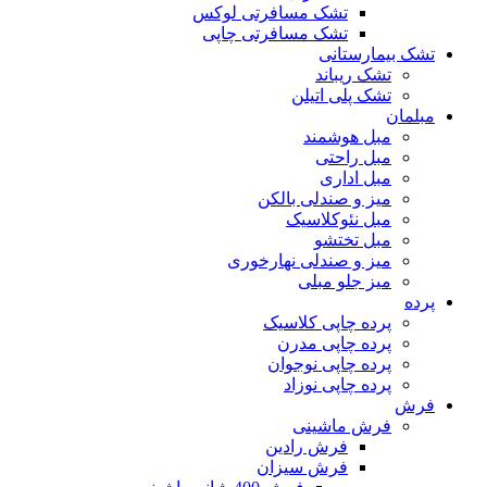
تشک مسافرتی لوکس
تشک مسافرتی چاپی
تشک بیمارستانی
تشک ریباند
تشک پلی اتیلن
مبلمان
مبل هوشمند
مبل راحتی
مبل اداری
میز و صندلی بالکن
مبل نئوکلاسیک
مبل تختشو
میز و صندلی نهارخوری
میز جلو مبلی
پرده
پرده چاپی کلاسیک
پرده چاپی مدرن
پرده چاپی نوجوان
پرده چاپی نوزاد
فرش
فرش ماشینی
فرش رادین
فرش سیزان