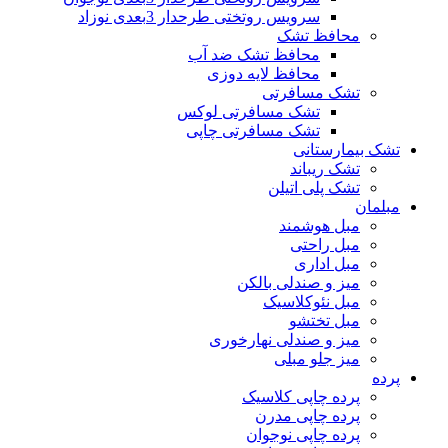
سرویس روتختی طرحدار 3بعدی نوزاد
محافظ تشک
محافظ تشک ضد آب
محافظ لایه دوزی
تشک مسافرتی
تشک مسافرتی لوکس
تشک مسافرتی چاپی
تشک بیمارستانی
تشک ریباند
تشک پلی اتیلن
مبلمان
مبل هوشمند
مبل راحتی
مبل اداری
میز و صندلی بالکن
مبل نئوکلاسیک
مبل تختشو
میز و صندلی نهارخوری
میز جلو مبلی
پرده
پرده چاپی کلاسیک
پرده چاپی مدرن
پرده چاپی نوجوان