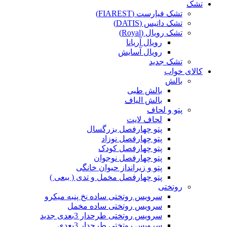
تشک
تشک فیارست (FIAREST)
تشک داتیس (DATIS)
تشک رویال (Royal)
رویال آریانا
رویال آسایش
تشک جدید
کالای خواب
بالش
بالش طبی
بالش الیاف
پتو و لحاف
لحاف لایت
پتو چهارفصل بزرگسال
پتو چهارفصل نوزاد
پتو چهارفصل کودک
پتو چهارفصل نوجوان
پتو و زیرانداز حیوان خانگی
پتو چهارفصل مخمل و تدی ( ببعی )
روتختی
سرویس روتختی ساده نخ پنبه میکرو
سرویس روتختی ساده مخمل
سرویس روتختی طرحدار 3بعدی جدید
سرویس روتختی طرحدار 3بعدی