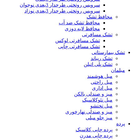
سرویس روتختی طرحدار 3بعدی نوجوان
سرویس روتختی طرحدار 3بعدی نوزاد
محافظ تشک
محافظ تشک ضد آب
محافظ لایه دوزی
تشک مسافرتی
تشک مسافرتی لوکس
تشک مسافرتی چاپی
تشک بیمارستانی
تشک ریباند
تشک پلی اتیلن
مبلمان
مبل هوشمند
مبل راحتی
مبل اداری
میز و صندلی بالکن
مبل نئوکلاسیک
مبل تختشو
میز و صندلی نهارخوری
میز جلو مبلی
پرده
پرده چاپی کلاسیک
پرده چاپی مدرن