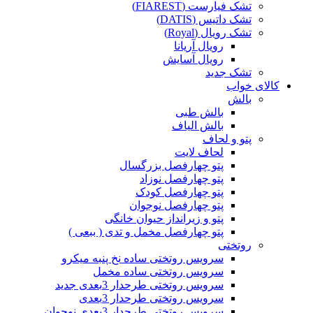
تشک فیارست (FIAREST)
تشک داتیس (DATIS)
تشک رویال (Royal)
رویال آریانا
رویال آسایش
تشک جدید
کالای خواب
بالش
بالش طبی
بالش الیاف
پتو و لحاف
لحاف لایت
پتو چهارفصل بزرگسال
پتو چهارفصل نوزاد
پتو چهارفصل کودک
پتو چهارفصل نوجوان
پتو و زیرانداز حیوان خانگی
پتو چهارفصل مخمل و تدی ( ببعی )
روتختی
سرویس روتختی ساده نخ پنبه میکرو
سرویس روتختی ساده مخمل
سرویس روتختی طرحدار 3بعدی جدید
سرویس روتختی طرحدار 3بعدی
سرویس روتختی طرحدار 3بعدی نوجوان