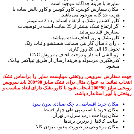
سایزها با هزینه جداگانه موجود است.
امکان سفارش کوسن، کاور کوسن و کاور بالش ساده با
هزینه جداگانه موجود می باشد.
کاور کشدوز تشک با ارتفاع استاندارد 25 سانتیمتر
اگر ارتفاع تشک بیشتر از 25 سانت است در توضیحات
سفارش قید بفرمائید
کاورتشک و زیر لحاف ساده میباشد.
دارای 2 سال گارانتی ضمانت شستشو و ثبات رنگ
تحویل 15 الی 20 روز کاری
روبالشی لبه دار و دوخت لحاف به روش CNC
کدرهگیری مرسوله و هزینه ارسال از طریق تیپاکس پیامک
میشود.
 سفارش سرویس روتختی میبایست سایز را براساس تشک
انتخاب نمائید. به عنوان مثال برای تشک سایز 90*200 باید سرویس
روتختی سایز 90*200 انتخاب شود تا کاور تشک دارای ابعاد مناسب و
ختی با آویز استاندارد باشد.
امکان خرید اقساطی با چک صیادی بدون سود
امکان خرید با اسنپ پی طی چهار قسط
امکان پرداخت درب منزل در تهران
اصالت کالاها از برترین برندها
امکان مرجوعی در صورت معیوب بودن کالا