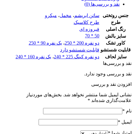
نقد و بررسی‌ها (0)
نس روتختی
ساتن ابریشم
،
مخمل
،
میکرو
طرح
طرح کلاسیک
رنگ اصلی
فیروزه ای
50 * 70
سایز بالش
کاور تشک
دو نفره 200 * 250
،
یک نفره 90 * 250
بلیت شستشو
قابلیت شستشو دارد
ایز لحاف
دو نفره کینگ 225 * 240
،
یک نفره 160 * 240
 و بررسی‌ها
 و بررسی وجود ندارد.
ودن نقد و بررسی
نی ایمیل شما منتشر نخواهد شد.
بخش‌های موردنیاز
مت‌گذاری شده‌اند
*
*
یل
*
یاز شما
*