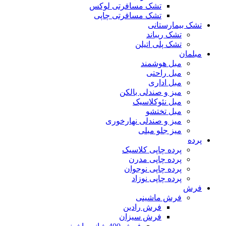
تشک مسافرتی لوکس
تشک مسافرتی چاپی
تشک بیمارستانی
تشک ریباند
تشک پلی اتیلن
مبلمان
مبل هوشمند
مبل راحتی
مبل اداری
میز و صندلی بالکن
مبل نئوکلاسیک
مبل تختشو
میز و صندلی نهارخوری
میز جلو مبلی
پرده
پرده چاپی کلاسیک
پرده چاپی مدرن
پرده چاپی نوجوان
پرده چاپی نوزاد
فرش
فرش ماشینی
فرش رادین
فرش سیزان