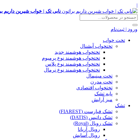
|
نابی تک | خواب شیرین داریم بر
ورود | ثبت‌نام
تخت خواب
تختخواب آپشنال
تختخواب هوشمند جدید
تختخواب هوشمند نوع پرمیوم
تختخواب هوشمند نوع پلاس
تختخواب هوشمند نوع نرمال
تخت مینیمال
تخت مدرن
تختخواب اقتصادی
پایه تشک
میز آرایش
تشک
تشک فیارست (FIAREST)
تشک داتیس (DATIS)
تشک رویال (Royal)
رویال آریانا
رویال آسایش