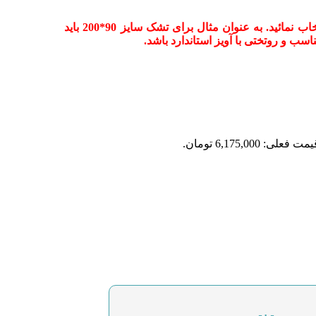
جهت سفارش سرویس روتختی میبایست سایز را براساس تشک انتخاب نمائید. به عنوان مثال برای تشک سایز 90*200 باید
مت فعلی: 6,175,000 تومان.