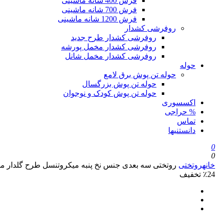
فرش 400 شانه ماشینی
فرش 700 شانه ماشینی
فرش 1200 شانه ماشینی
روفرشی کشدار
روفرشی کشدار طرح جدید
روفرشی کشدار مخمل پورشه
روفرشی کشدار مخمل شانل
حوله
حوله تن پوش برق لامع
حوله تن پوش بزرگسال
حوله تن پوش کودک و نوجوان
اکسسوری
% حراجی
تماس
دانستنیها
0
0
خانه
روتختی
روتختی سه بعدی جنس نخ پنبه میکروتنسل طرح گلدار مدرن – 
٪24 تخفیف