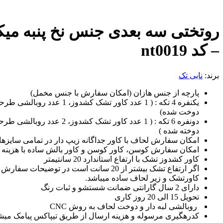
روتختی سه بعدی جنس نخ پنبه می
– کد nt0019
برند:
نابی تک
پارچه از جنس هازان (امکان سفارش با جنس مخمل)
دوخت شده)
دوخته شده )
امکان سفارش لحاف با کاور جداگانه زیپ دار در تمامی سایزها 
امکان سفارش کوسن، کاور کوسن و کاور بالش ساده با هزینه ج
کاور کشدوز تشک با ارتفاع استاندارد 20 سانتیمتر
اگر ارتفاع تشک بیشتر از 20 سانت است در توضیحات سفارش قید بفرمائید
کاورتشک و زیر لحاف ساده میباشد.
دارای 2 سال گارانتی ضمانت شستشو و ثبات رنگ
تحویل 15 الی 20 روز کاری
روبالشی لبه دار و دوخت لحاف به روش CNC
کدرهگیری مرسوله و هزینه ارسال از طریق تیپاکس پیامک میش