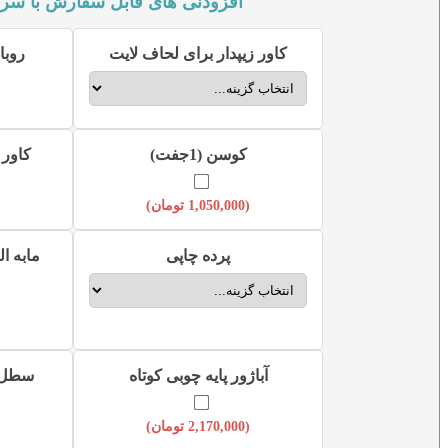
افزودنی های قابل سفارش با سر
کاور زیپدار برای لحاف لایت
روبال
کوسن (1جفت)
کاور ک
(
1,050,000
تومان
)
پرده چاپی
مابه ال
آباژور پایه چوبی کوتاه
سطل و
(
2,170,000
تومان
)