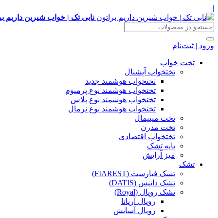
|
نابی تک | خواب شیرین داریم بر
ورود | ثبت‌نام
تخت خواب
تختخواب آپشنال
تختخواب هوشمند جدید
تختخواب هوشمند نوع پرمیوم
تختخواب هوشمند نوع پلاس
تختخواب هوشمند نوع نرمال
تخت مینیمال
تخت مدرن
تختخواب اقتصادی
پایه تشک
میز آرایش
تشک
تشک فیارست (FIAREST)
تشک داتیس (DATIS)
تشک رویال (Royal)
رویال آریانا
رویال آسایش