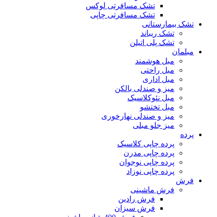
تشک مسافرتی لوکس
تشک مسافرتی چاپی
تشک بیمارستانی
تشک ریباند
تشک پلی اتیلن
مبلمان
مبل هوشمند
مبل راحتی
مبل اداری
میز و صندلی بالکن
مبل نئوکلاسیک
مبل تختشو
میز و صندلی نهارخوری
میز جلو مبلی
پرده
پرده چاپی کلاسیک
پرده چاپی مدرن
پرده چاپی نوجوان
پرده چاپی نوزاد
فرش
فرش ماشینی
فرش رادین
فرش سیزان