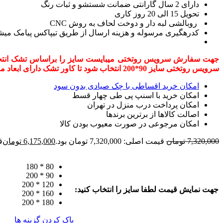
دارای 2 سال گارانتی ضمانت شستشو و ثبات رنگ
تحویل 15 الی 20 روز کاری
روبالشی لبه دار و دوخت لحاف به روش CNC
کدرهگیری مرسوله و هزینه ارسال از طریق تیپاکس پیامک میش
سرویس روتختی سایز 90*200 انتخاب شود تا کاور تشک دارای ابعاد مناسب و روتختی با آویز استاندارد باشد.
امکان خرید اقساطی با چک صیادی بدون سود
امکان خرید با اسنپ پی طی چهار قسط
امکان پرداخت درب منزل در تهران
اصالت کالاها از برترین برندها
امکان مرجوعی در صورت معیوب بودن کالا
7,320,000
تومان
قیمت اصلی: 7,320,000 تومان بود.
6,175,000
تومان
قی
80 * 180
90 * 200
120 * 200
جهت نمایش قیمت لطفا سایز را انتخاب کنید:
160 * 200
180 * 200
پاک کردن گزینه ها