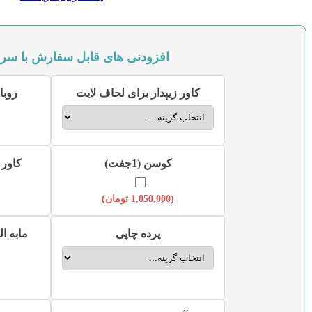
افزودنی های قابل سفارش با سر
کاور زیپدار برای لحاف لایت
روبال
کوسن (1جفت)
کاور ک
(
1,050,000
تومان
)
پرده چاپی
مابه ال