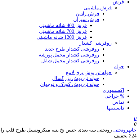
فرش
فرش ماشینی
فرش رادین
فرش سیزان
فرش 400 شانه ماشینی
فرش 700 شانه ماشینی
فرش 1200 شانه ماشینی
روفرشی کشدار
روفرشی کشدار طرح جدید
روفرشی کشدار مخمل پورشه
روفرشی کشدار مخمل شانل
حوله
حوله تن پوش برق لامع
حوله تن پوش بزرگسال
حوله تن پوش کودک و نوجوان
اکسسوری
% حراجی
تماس
دانستنیها
0
0
خانه
روتختی
روتختی سه بعدی جنس نخ پنبه میکروتنسل طرح قلب راه راه – 
٪24 تخفیف