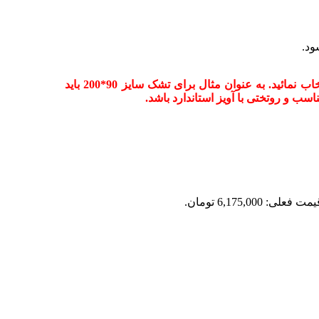
ود.
جهت سفارش سرویس روتختی میبایست سایز را براساس تشک انتخاب نمائید. به عنوان مثال برای تشک سایز 90*200 باید
مت فعلی: 6,175,000 تومان.