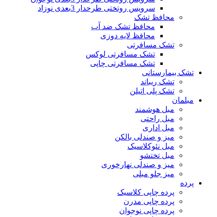
سرویس روتختی طرحدار 3بعدی نوزاد
محافظ تشک
محافظ تشک ضد آب
محافظ لایه دوزی
تشک مسافرتی
تشک مسافرتی لوکس
تشک مسافرتی چاپی
تشک بیمارستانی
تشک ریباند
تشک پلی اتیلن
مبلمان
مبل هوشمند
مبل راحتی
مبل اداری
میز و صندلی بالکن
مبل نئوکلاسیک
مبل تختشو
میز و صندلی نهارخوری
میز جلو مبلی
پرده
پرده چاپی کلاسیک
پرده چاپی مدرن
پرده چاپی نوجوان