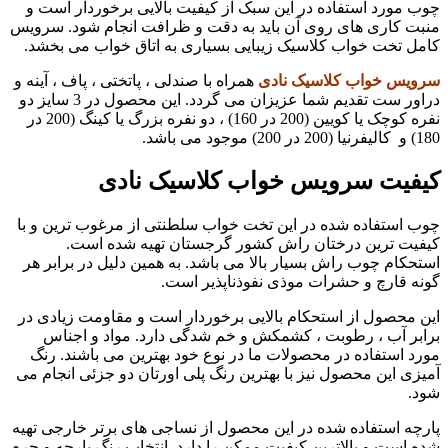
چوب مورد استفاده در این سبک از کیفیت بالایی برخوردار است و
منبت کاری های روی آن باید به دقت و ظرافت انجام شود. سرویس
کامل تخت خواب کلاسیک زیبایی بسیاری به اتاق خواب می بخشد.
سرویس خواب کلاسیک نادی
همراه با صندلی ، پاتختی ، پاف ، آینه و
دراور ست تقدیم شما عزیزان می گردد. این محصول در 3 سایز دو
نفره کوچک یا کویین (200 در 160) ، دو نفره بزرگ یا کینگ (200 در
180) و کالیفرنیا (200 در 200) موجود می باشد.
کیفیت سرویس خواب کلاسیک نادی
چوب استفاده شده در این تخت خواب سلطنتی از مرغوب ترین و با
کیفیت ترین درختان راش کشور گرجستان تهیه شده است.
استحکام چوب راش بسیار بالا می باشد. به همین دلیل در برابر هر
گونه قارچ و حشرات موذی نفوذناپذیر است.
این محصول از استحکام بالایی برخوردار است و مقاومت زیادی در
برابر آب ، رطوبت ، کشمکش و خم شدگی دارد. مواد و اجناس
مورد استفاده در محصولات ما در نوع خود بهترین می باشند. رنگ
آمیزی این محصول نیز با بهترین رنگ پلی اورتان دو جزئی انجام می
شود.
پارچه استفاده شده در این محصول از نساجی های برتر خارجی تهیه
شده است و بالاترین کیفیت ممکن را دارد. انتخاب رنگ پارچه و چرم