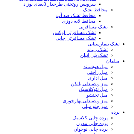
سرویس روتختی طرحدار 3بعدی نوزاد
محافظ تشک
محافظ تشک ضد آب
محافظ لایه دوزی
تشک مسافرتی
تشک مسافرتی لوکس
تشک مسافرتی چاپی
تشک بیمارستانی
تشک ریباند
تشک پلی اتیلن
مبلمان
مبل هوشمند
مبل راحتی
مبل اداری
میز و صندلی بالکن
مبل نئوکلاسیک
مبل تختشو
میز و صندلی نهارخوری
میز جلو مبلی
پرده
پرده چاپی کلاسیک
پرده چاپی مدرن
پرده چاپی نوجوان