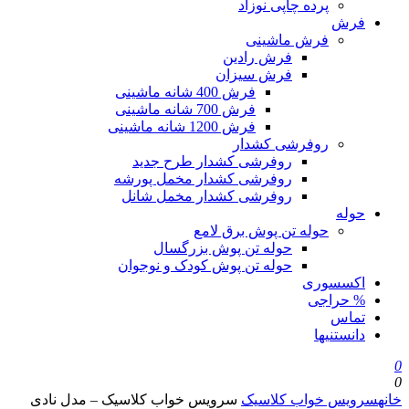
پرده چاپی نوزاد
فرش
فرش ماشینی
فرش رادین
فرش سیزان
فرش 400 شانه ماشینی
فرش 700 شانه ماشینی
فرش 1200 شانه ماشینی
روفرشی کشدار
روفرشی کشدار طرح جدید
روفرشی کشدار مخمل پورشه
روفرشی کشدار مخمل شانل
حوله
حوله تن پوش برق لامع
حوله تن پوش بزرگسال
حوله تن پوش کودک و نوجوان
اکسسوری
% حراجی
تماس
دانستنیها
0
0
خانه
سرویس خواب کلاسیک
سرویس خواب کلاسیک – مدل نادی