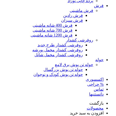
پرده چاپی نوزاد
فرش
فرش ماشینی
فرش رادین
فرش سیزان
فرش 400 شانه ماشینی
فرش 700 شانه ماشینی
فرش 1200 شانه ماشینی
روفرشی کشدار
روفرشی کشدار طرح جدید
روفرشی کشدار مخمل پورشه
روفرشی کشدار مخمل شانل
حوله
حوله تن پوش برق لامع
حوله تن پوش بزرگسال
حوله تن پوش کودک و نوجوان
اکسسوری
% حراجی
تماس
دانستنیها
بازگشت
محصولات
افزودن به سبد خرید