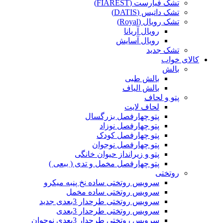
تشک فیارست (FIAREST)
تشک داتیس (DATIS)
تشک رویال (Royal)
رویال آریانا
رویال آسایش
تشک جدید
کالای خواب
بالش
بالش طبی
بالش الیاف
پتو و لحاف
لحاف لایت
پتو چهارفصل بزرگسال
پتو چهارفصل نوزاد
پتو چهارفصل کودک
پتو چهارفصل نوجوان
پتو و زیرانداز حیوان خانگی
پتو چهارفصل مخمل و تدی ( ببعی )
روتختی
سرویس روتختی ساده نخ پنبه میکرو
سرویس روتختی ساده مخمل
سرویس روتختی طرحدار 3بعدی جدید
سرویس روتختی طرحدار 3بعدی
سرویس روتختی طرحدار 3بعدی نوجوان