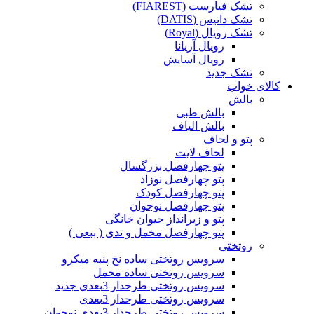
تشک فیارست (FIAREST)
تشک داتیس (DATIS)
تشک رویال (Royal)
رویال آریانا
رویال آسایش
تشک جدید
کالای خواب
بالش
بالش طبی
بالش الیاف
پتو و لحاف
لحاف لایت
پتو چهارفصل بزرگسال
پتو چهارفصل نوزاد
پتو چهارفصل کودک
پتو چهارفصل نوجوان
پتو و زیرانداز حیوان خانگی
پتو چهارفصل مخمل و تدی ( ببعی )
روتختی
سرویس روتختی ساده نخ پنبه میکرو
سرویس روتختی ساده مخمل
سرویس روتختی طرحدار 3بعدی جدید
سرویس روتختی طرحدار 3بعدی
سرویس روتختی طرحدار 3بعدی نوجوان