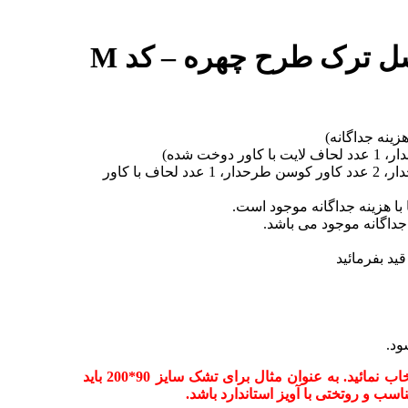
روتختی سه بعدی نخ پنبه میکروتنسل ترک طرح چهره – کد M
ینه جداگانه)
دونفره 6 تکه : ( 1 عدد کاور تشک کشدوز، 2 عدد روبالشی طرحدار، 2 عدد کاور کوسن طرحدار، 1 عدد لحاف با کاور
با هزینه جداگانه موجود است.
داگانه موجود می باشد.
ود.
جهت سفارش سرویس روتختی میبایست سایز را براساس تشک انتخاب نمائید. به عنوان مثال برای تشک سایز 90*200 باید