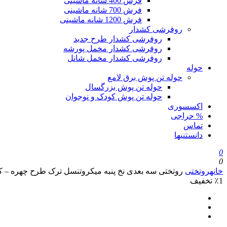
فرش 400 شانه ماشینی
فرش 700 شانه ماشینی
فرش 1200 شانه ماشینی
روفرشی کشدار
روفرشی کشدار طرح جدید
روفرشی کشدار مخمل پورشه
روفرشی کشدار مخمل شانل
حوله
حوله تن پوش برق لامع
حوله تن پوش بزرگسال
حوله تن پوش کودک و نوجوان
اکسسوری
% حراجی
تماس
دانستنیها
0
0
خانه
روتختی
روتختی سه بعدی نخ پنبه میکروتنسل ترک طرح چهره – کد 530
٪1 تخفیف