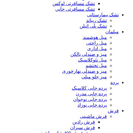
تشک مسافرتی لوکس
تشک مسافرتی چاپی
تشک بیمارستانی
تشک ریباند
تشک پلی اتیلن
مبلمان
مبل هوشمند
مبل راحتی
مبل اداری
میز و صندلی بالکن
مبل نئوکلاسیک
مبل تختشو
میز و صندلی نهارخوری
میز جلو مبلی
پرده
پرده چاپی کلاسیک
پرده چاپی مدرن
پرده چاپی نوجوان
پرده چاپی نوزاد
فرش
فرش ماشینی
فرش رادین
فرش سیزان