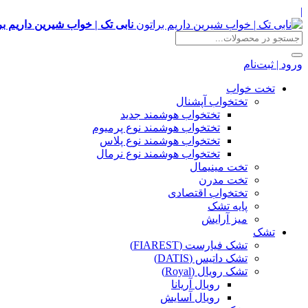
|
نابی تک | خواب شیرین داریم بر
ورود | ثبت‌نام
تخت خواب
تختخواب آپشنال
تختخواب هوشمند جدید
تختخواب هوشمند نوع پرمیوم
تختخواب هوشمند نوع پلاس
تختخواب هوشمند نوع نرمال
تخت مینیمال
تخت مدرن
تختخواب اقتصادی
پایه تشک
میز آرایش
تشک
تشک فیارست (FIAREST)
تشک داتیس (DATIS)
تشک رویال (Royal)
رویال آریانا
رویال آسایش