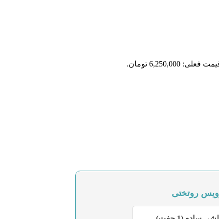
مت فعلی: 6,250,000 تومان.
ویس روتختی
شی ساده (1 جفت)