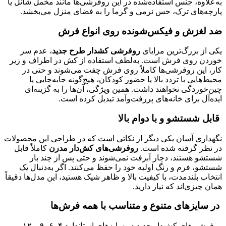
به‌علاوه، جنس استفاده‌شده در این روفرشی‌ها مانند مخمل شانل یا
پارچه‌های ترک، حس نرمی و گرما را به فضای منزل می‌بخشد.
ضد لغزش و فیکس‌شونده روی انواع فرش
یکی از بزرگ‌ترین مزایای
روفرشی کشدار طرح جدید
، عدم سر
خوردن روی فرش است. به‌لطف استفاده از کش‌ در اطراف و زیر
کار، این روفرشی‌ها کاملاً روی فرش چفت می‌شوند و حتی در
محیط‌هایی با تردد بالا یا حضور کودکان، هیچ‌گونه جابه‌جایی یا
چین‌خوردگی نخواهند داشت. همین ویژگی، آن‌ها را به گزینه‌ای
ایده‌آل برای خانه‌های پررفت‌و‌آمد تبدیل کرده است.
قابل شستشو و با دوام بالا
نگهداری آسان یکی دیگر از نکاتی است که در طراحی این محصولات
در نظر گرفته شده است.
روفرشی‌های کش‌دار مدرن
کاملاً قابل
شستشو هستند، دچار آبرفت نمی‌شوند و حتی پس از چند بار
شستشو، فرم و رنگ اولیه خود را حفظ می‌کنند. اگر به‌دنبال یک
انتخاب بلندمدت، با کیفیت بالا و ظاهر شیک هستید، این مدل‌ها دقیقاً
همان چیزی‌اند که نیاز دارید.
در سایزهای متنوع و متناسب با همه فرش‌ها
روفرشی‌های کش‌دار جدید در سایزهای استاندارد ۴، ۶، ۹ و ۱۲