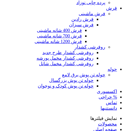
پرده چاپی نوزاد
فرش
فرش ماشینی
فرش رادین
فرش سیزان
فرش 400 شانه ماشینی
فرش 700 شانه ماشینی
فرش 1200 شانه ماشینی
روفرشی کشدار
روفرشی کشدار طرح جدید
روفرشی کشدار مخمل پورشه
روفرشی کشدار مخمل شانل
حوله
حوله تن پوش برق لامع
حوله تن پوش بزرگسال
حوله تن پوش کودک و نوجوان
اکسسوری
% حراجی
تماس
دانستنیها
نمایش فیلترها
محصولات
صفحه اصلی