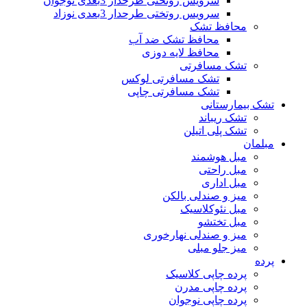
سرویس روتختی طرحدار 3بعدی نوجوان
سرویس روتختی طرحدار 3بعدی نوزاد
محافظ تشک
محافظ تشک ضد آب
محافظ لایه دوزی
تشک مسافرتی
تشک مسافرتی لوکس
تشک مسافرتی چاپی
تشک بیمارستانی
تشک ریباند
تشک پلی اتیلن
مبلمان
مبل هوشمند
مبل راحتی
مبل اداری
میز و صندلی بالکن
مبل نئوکلاسیک
مبل تختشو
میز و صندلی نهارخوری
میز جلو مبلی
پرده
پرده چاپی کلاسیک
پرده چاپی مدرن
پرده چاپی نوجوان