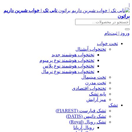
|
نابی تک | خواب شیرین داریم
براتون
ورود | ثبت‌نام
تخت خواب
تختخواب آپشنال
تختخواب هوشمند جدید
تختخواب هوشمند نوع پرمیوم
تختخواب هوشمند نوع پلاس
تختخواب هوشمند نوع نرمال
تخت مینیمال
تخت مدرن
تختخواب اقتصادی
پایه تشک
میز آرایش
تشک
تشک فیارست (FIAREST)
تشک داتیس (DATIS)
تشک رویال (Royal)
رویال آریانا