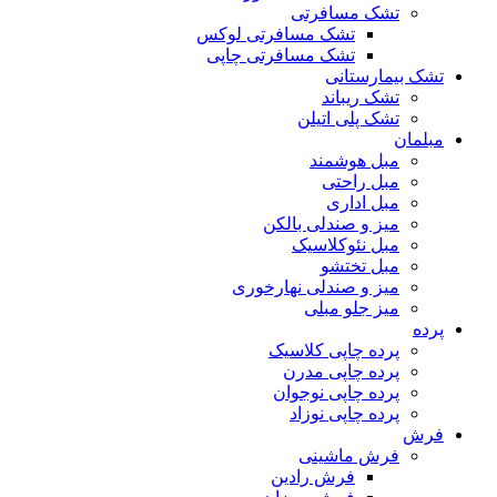
تشک مسافرتی
تشک مسافرتی لوکس
تشک مسافرتی چاپی
تشک بیمارستانی
تشک ریباند
تشک پلی اتیلن
مبلمان
مبل هوشمند
مبل راحتی
مبل اداری
میز و صندلی بالکن
مبل نئوکلاسیک
مبل تختشو
میز و صندلی نهارخوری
میز جلو مبلی
پرده
پرده چاپی کلاسیک
پرده چاپی مدرن
پرده چاپی نوجوان
پرده چاپی نوزاد
فرش
فرش ماشینی
فرش رادین