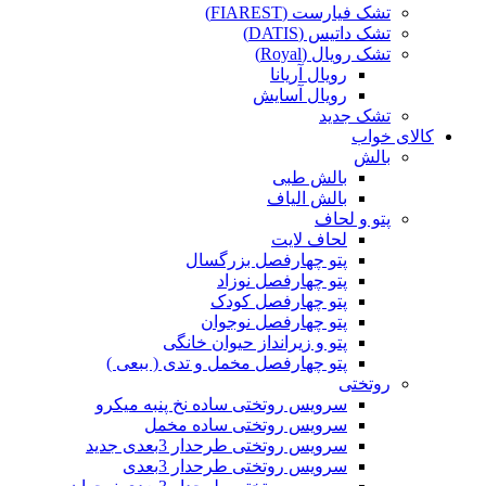
تشک فیارست (FIAREST)
تشک داتیس (DATIS)
تشک رویال (Royal)
رویال آریانا
رویال آسایش
تشک جدید
کالای خواب
بالش
بالش طبی
بالش الیاف
پتو و لحاف
لحاف لایت
پتو چهارفصل بزرگسال
پتو چهارفصل نوزاد
پتو چهارفصل کودک
پتو چهارفصل نوجوان
پتو و زیرانداز حیوان خانگی
پتو چهارفصل مخمل و تدی ( ببعی )
روتختی
سرویس روتختی ساده نخ پنبه میکرو
سرویس روتختی ساده مخمل
سرویس روتختی طرحدار 3بعدی جدید
سرویس روتختی طرحدار 3بعدی