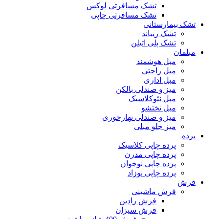
تشک مسافرتی لوکس
تشک مسافرتی چاپی
تشک بیمارستانی
تشک ریباند
تشک پلی اتیلن
مبلمان
مبل هوشمند
مبل راحتی
مبل اداری
میز و صندلی بالکن
مبل نئوکلاسیک
مبل تختشو
میز و صندلی نهارخوری
میز جلو مبلی
پرده
پرده چاپی کلاسیک
پرده چاپی مدرن
پرده چاپی نوجوان
پرده چاپی نوزاد
فرش
فرش ماشینی
فرش رادین
فرش سیزان