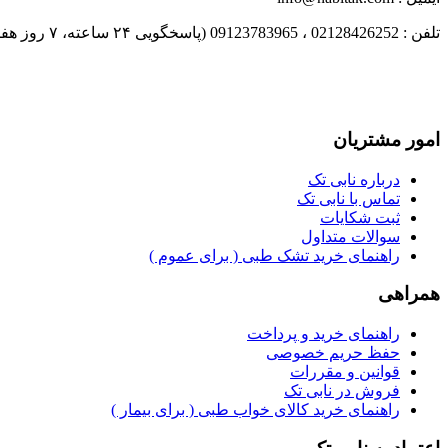
تلفن : 02128426252 ، 09123783965 (پاسخگویی ۲۴ ساعته، ٧ روز هفته)
امور مشتریان
درباره نابی تک
تماس با نابی تک
ثبت شکایات
سوالات متداول
راهنمای خرید تشک طبی ( برای عموم )
همراهی
راهنمای خرید و پرداخت
حفظ حریم خصوصی
قوانین و مقررات
فروش در نابی تک
راهنمای خرید کالای خواب طبی ( برای بیمار )