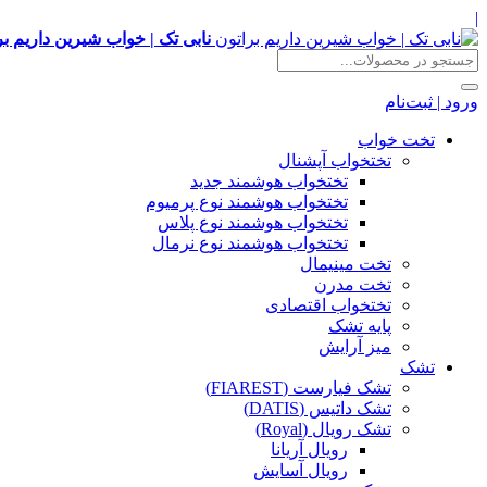
|
نابی تک | خواب شیرین داریم بر
ورود | ثبت‌نام
تخت خواب
تختخواب آپشنال
تختخواب هوشمند جدید
تختخواب هوشمند نوع پرمیوم
تختخواب هوشمند نوع پلاس
تختخواب هوشمند نوع نرمال
تخت مینیمال
تخت مدرن
تختخواب اقتصادی
پایه تشک
میز آرایش
تشک
تشک فیارست (FIAREST)
تشک داتیس (DATIS)
تشک رویال (Royal)
رویال آریانا
رویال آسایش